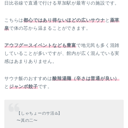
日比谷線で直通で行ける草加駅が最寄りの施設です。
こちらは
都心ではあり得ないほどの広いサウナ
と
薬草
泉
で体の芯から温まることができます。
アウフグースイベントなども豊富
で地元民も多く混雑
していることが多いですが、館内が広く混んでいる実
感はあまりありません。
サウナ飯のおすすめは
酸辣湯麺（辛さは普通が良い）
と
ジャンボ餃子
です。
【しゃちょーのサ活♨️】
〜其の二〜