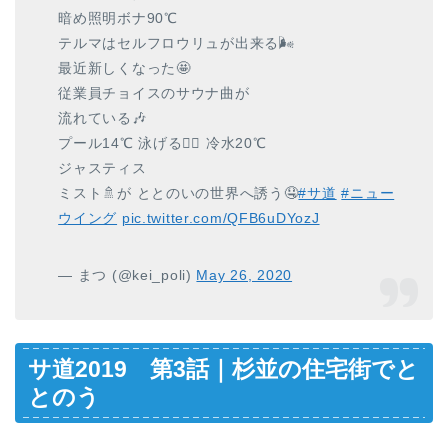
暗め照明ボナ90℃
テルマはセルフロウリュが出来る🌬
最近新しくなった🤩
従業員チョイスのサウナ曲が
流れている🎶
プール14℃ 泳げる🏊‍♀️ 冷水20℃
ジャスティス
ミスト🚿が ととのいの世界へ誘う🤤
#サ道
#ニュー
ウイング
pic.twitter.com/QFB6uDYozJ
— まつ (@kei_poli)
May 26, 2020
サ道2019 第3話｜杉並の住宅街でと
とのう