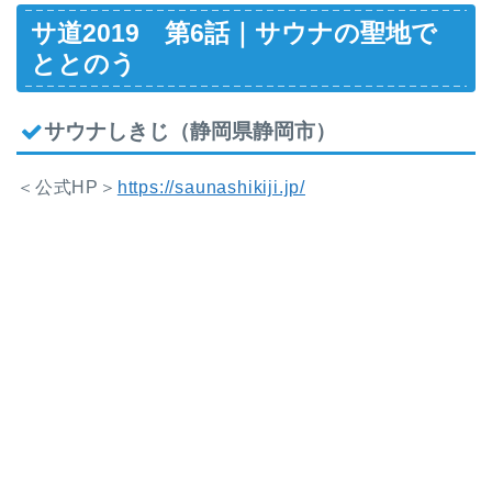
サ道2019 第6話｜サウナの聖地で
ととのう
サウナしきじ（静岡県静岡市）
＜公式HP＞
https://saunashikiji.jp/