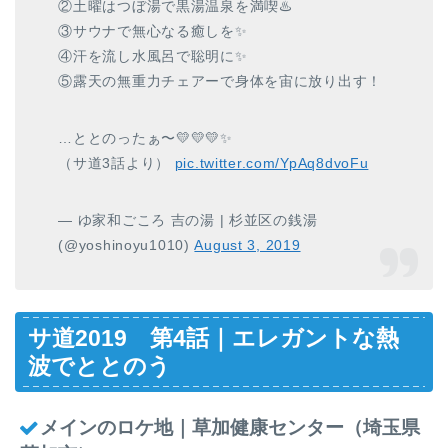
②土曜はつぼ湯で黒湯温泉を満喫♨️
③サウナで無心なる癒しを✨
④汗を流し水風呂で聡明に✨
⑤露天の無重力チェアーで身体を宙に放り出す！
…ととのったぁ〜💛💛💛✨
（サ道3話より）
pic.twitter.com/YpAq8dvoFu
— ゆ家和ごころ 吉の湯 | 杉並区の銭湯
(@yoshinoyu1010)
August 3, 2019
サ道2019 第4話｜エレガントな熱
波でととのう
メインのロケ地｜草加健康センター（埼玉県