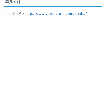
草加市）
＜公式HP＞
http://www.yunoizumi.com/souka/