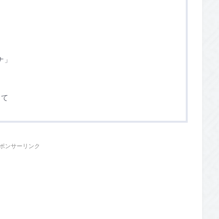
ナ」
」
して
ポンサーリンク