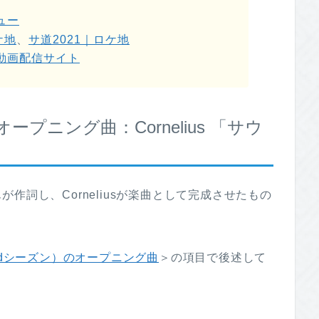
ュー
ケ地
、
サ道2021｜ロケ地
動画配信サイト
オープニング曲：Cornelius 「サウ
作詞し、Corneliusが楽曲として完成させたもの
2ndシーズン）のオープニング曲
＞の項目で後述して