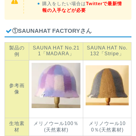
購入をしたい場合は
Twitterで最新情
報の入手
などが必要
①SAUNAHAT FACTORYさん
製品の
SAUNA HAT No.21
SAUNA HAT No.
1「MADARA」
132「Stripe」
例
参考画
像
生地素
メリノウール100％
メリノウール10
材
(天然素材)
0％(天然素材)