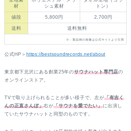
材
シュ素材
トン）
値段
5,800円
2,700円
送料
送料無料
※：製品例の画像は公式サイトより引用
公式HP＞
https://bestsoundrecords.net/about
東京都下北沢にある創業25年の
サウナハット専門店
の
オンラインストア。
TVで取り上げられることが多い様子で、左が
「有吉く
んの正直さんぽ」
右が
「サウナを愛でたい」
に出演し
ていたサウナハットと同型のものです。