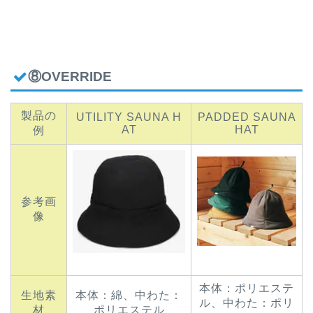
⑧OVERRIDE
製品の
UTILITY SAUNA H
PADDED SAUNA
AT
HAT
例
参考画
像
本体：ポリエステ
生地素
本体：綿、中わた：
ル、中わた：ポリ
材
ポリエステル