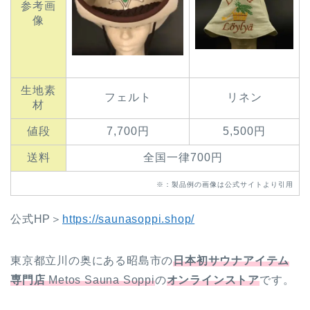
参考画
像
生地素
フェルト
リネン
材
値段
7,700円
5,500円
送料
全国一律700円
※：製品例の画像は公式サイトより引用
公式HP＞
https://saunasoppi.shop/
東京都立川の奥にある昭島市の
日本初サウナアイテム
専門店
Metos Sauna Soppi
の
オンラインストア
です。