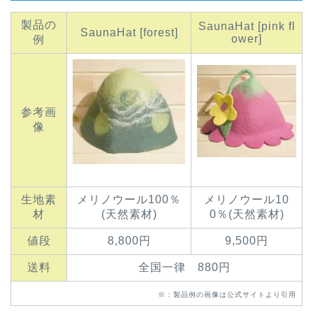
製品の
SaunaHat [pink fl
SaunaHat [forest]
ower]
例
参考画
像
生地素
メリノウール100％
メリノウール10
材
(天然素材)
0％(天然素材)
値段
8,800円
9,500円
送料
全国一律 880円
※：製品例の画像は公式サイトより引用