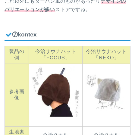
これ以外にもターバン風のものがあったり
デザインの
バリエーションが多い
ストアですね。
⑦kontex
製品の
今治サウナハット
今治サウナハット
例
「FOCUS」
「NEKO」
参考画
像
生地素
今治タオル
今治タオル