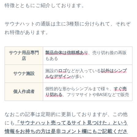
特徴とともにご紹介しております。
サウナハットの通販は主に3種類に分けられて、それぞ
れ特徴があります。
サウナ用品専門
製品自体は
信頼感あり
、売り切れ後の再販
店
もある
施設の
ロゴ
などが入っている
以外はシンプ
サウナ施設
ルなデザイン
が多い
個性的な形からシンプルまで様々、
すぐ売
個人作成者
り切れる
、フリマサイトやBASEなどで販売
なおこの記事は定期的に更新しておりますが、この他
にも
「サウナハット売ってるサイト見つけた」という
情報をお持ちの方は是非コメント欄にもご記載くださ