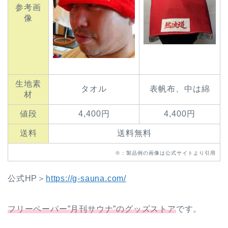
参考画
像
生地素
タオル
表帆布、中は綿
材
値段
4,400円
4,400円
送料
送料無料
※：製品例の画像は公式サイトより引用
公式HP＞
https://g-sauna.com/
フリーペーパー”月刊サウナ”のグッズストア
です。