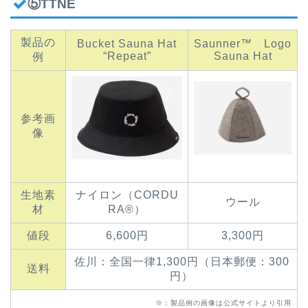
⑤TTNE
製品の
Bucket Sauna Hat
Saunner™️ Logo
“Repeat”
Sauna Hat
例
参考画
像
生地素
ナイロン（CORDU
ウール
材
RA®）
値段
6,600円
3,300円
佐川：全国一律1,300円（日本郵便：300
送料
円）
※：製品例の画像は公式サイトより引用