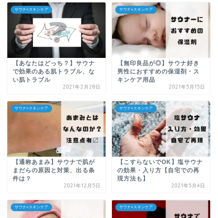
サウナ×スキンケア
サウナ×スキンケア
【あなたはどっち？】サウナ
【無印良品が◎】サウナ好き
で効果のある肌トラブル、な
男性におすすめの保湿剤・ス
い肌トラブル
キンケア用品
2021年2月28日
2021年5月15日
サウナ×スキンケア
サウナ×スキンケア
【通称あまみ】サウナで肌が
【こすらないでOK】塩サウナ
まだらの原因と対策、出る条
の効果・入り方【自宅での再
件は？
現方法も】
2021年12月5日
2021年5月4日
サウナ×スキンケア
サウナ×スキンケア