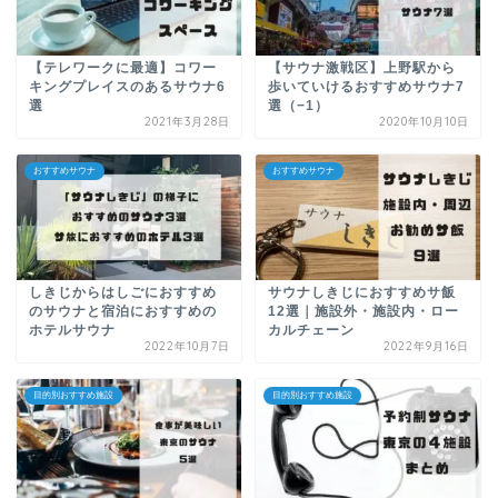
【テレワークに最適】コワー
【サウナ激戦区】上野駅から
キングプレイスのあるサウナ6
歩いていけるおすすめサウナ7
選
選（−1）
2021年3月28日
2020年10月10日
おすすめサウナ
おすすめサウナ
しきじからはしごにおすすめ
サウナしきじにおすすめサ飯
のサウナと宿泊におすすめの
12選｜施設外・施設内・ロー
ホテルサウナ
カルチェーン
2022年10月7日
2022年9月16日
目的別おすすめ施設
目的別おすすめ施設