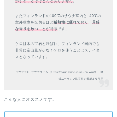
形することはほとんどありません
。
またフィンランドの100℃のサウナ室内と−40℃の
室外環境を区切るほど
断熱性に優れて
おり
、
芳醇
な香りを放つ
ことが特徴
です。
ケロは木の宝石と呼ばれ、フィンランド国内でも
非常に産出量が少なくケロを使うことはステイタ
スとなっています。
サウナwiki, サウナタイム（https://saunatime.jp/sauna-wiki/）、舞
浜ユーラシア浴室前の看板より引用
こんな人にオススメです。