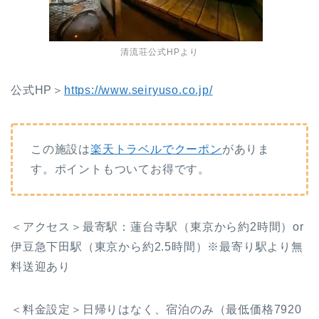
清流荘公式HPより
公式HP＞
https://www.seiryuso.co.jp/
この施設は
楽天トラベルでクーポン
がありま
す。ポイントもついてお得です。
＜アクセス＞最寄駅：蓮台寺駅（東京から約2時間）or
伊豆急下田駅（東京から約2.5時間）※最寄り駅より無
料送迎あり
＜料金設定＞日帰りはなく、宿泊のみ（最低価格7920