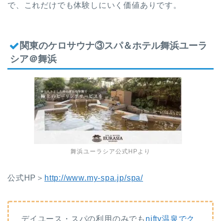
で、これだけでも体験しにいく価値ありです。
関東のケロサウナ③スパ＆ホテル舞浜ユーラ
シア＠舞浜
舞浜ユーラシア公式HPより
公式HP＞
http://www.my-spa.jp/spa/
デイユース・スパの利用のみでも
nifty温泉でク