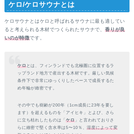
ケロ/ケロサウナとは
ケロサウナとはケロと呼ばれるサウナに最も適してい
ると考えられる木材でつくられたサウナで、
香りが良
いのが特徴
です。
ケロ
とは、フィンランドでも北極圏に位置するラ
ップランド地方で産出する木材です。厳しい気候
条件下で非常にゆっくりしたペースで成長するた
め年輪が緻密です。
その中でも樹齢が200年（1cm成長に23年を要し
ます）を超えるものを「アイヒキ」とよび、さら
に立ち枯れしたものは「
ケロ
」と言われておりさ
らに緻密で堅く含水率は5〜10％、
湿度によって変