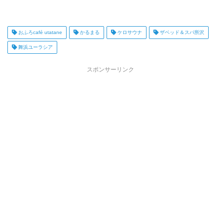
おふろcafé utatane
かるまる
ケロサウナ
ザベッド＆スパ所沢
舞浜ユーラシア
スポンサーリンク